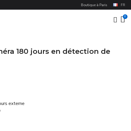
Boutique à Paris
FR
méra 180 jours en détection de
ours externe
D