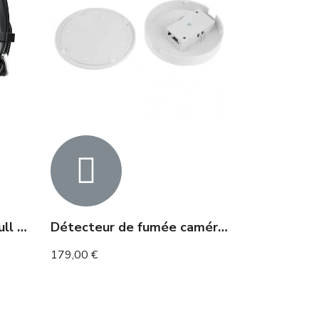
Montre digital caméra Full HD 2h
Détecteur de fumée caméra espion WIFI accessible à distance
179,00 €