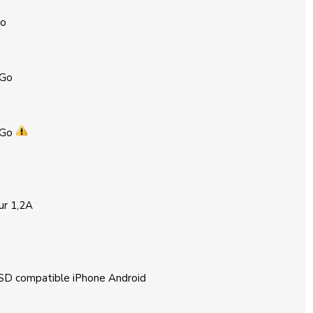
Go
 Go
 Go
ur 1,2A
 SD compatible iPhone Android