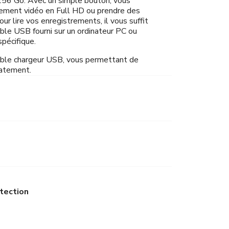
256 Go. Avec un simple bouton, vous
rement vidéo en Full HD ou prendre des
ur lire vos enregistrements, il vous suffit
câble USB fourni sur un ordinateur PC ou
spécifique.
câble chargeur USB, vous permettant de
iatement.
tection