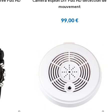
rée Full HD
Caméra espion DIY Full HD détection de
mouvement
99,00 €