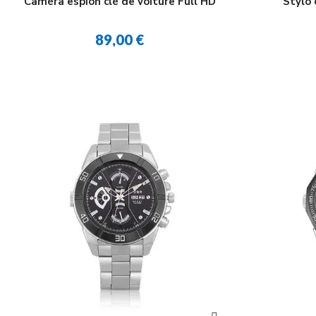
Caméra espion clé de voiture Full HD
Stylo 
89,00 €