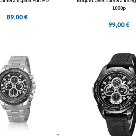
caméra espion Full HD
Briquet avec caméra intég
1080p
89,00 €
99,00 €