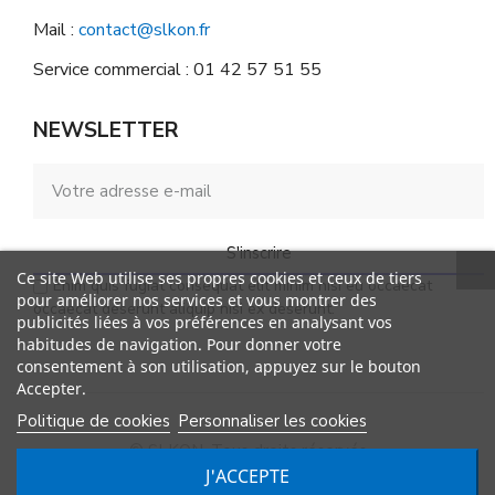
Mail :
contact@slkon.fr
Service commercial : 01 42 57 51 55
NEWSLETTER
S'inscrire
Ce site Web utilise ses propres cookies et ceux de tiers
Enim quis fugiat consequat elit minim nisi eu occaecat
pour améliorer nos services et vous montrer des
occaecat deserunt aliquip nisi ex deserunt.
publicités liées à vos préférences en analysant vos
habitudes de navigation. Pour donner votre
consentement à son utilisation, appuyez sur le bouton
Accepter.
Politique de cookies
Personnaliser les cookies
© SLKON. Tous droits réservés
J'ACCEPTE