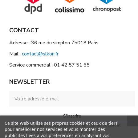
CONTACT
Adresse : 36 rue du simplon 75018 Paris
Mail :
contact@slkon.fr
Service commercial : 01 42 57 51 55
NEWSLETTER
S'inscrire
Ce site Web utilise ses propres cookies et ceux de tiers
Enim quis fugiat consequat elit minim nisi eu occaecat
pour améliorer nos services et vous montrer des
occaecat deserunt aliquip nisi ex deserunt.
publicités liées à vos préférences en analysant vos