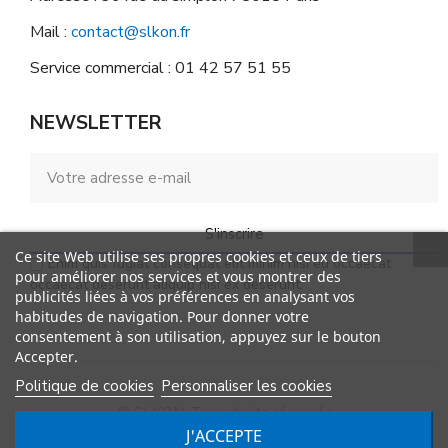
Mail :
contact@slkon.fr
Service commercial : 01 42 57 51 55
NEWSLETTER
S'inscrire
Ce site Web utilise ses propres cookies et ceux de tiers
Enim quis fugiat consequat elit minim nisi eu occaecat
pour améliorer nos services et vous montrer des
occaecat deserunt aliquip nisi ex deserunt.
publicités liées à vos préférences en analysant vos
habitudes de navigation. Pour donner votre
consentement à son utilisation, appuyez sur le bouton
Accepter.
Politique de cookies
Personnaliser les cookies
© SLKON. Tous droits réservés
J'ACCEPTE