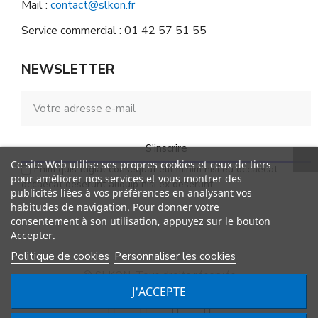
Mail :
contact@slkon.fr
Service commercial : 01 42 57 51 55
NEWSLETTER
S'inscrire
Ce site Web utilise ses propres cookies et ceux de tiers
Enim quis fugiat consequat elit minim nisi eu occaecat
pour améliorer nos services et vous montrer des
occaecat deserunt aliquip nisi ex deserunt.
publicités liées à vos préférences en analysant vos
habitudes de navigation. Pour donner votre
consentement à son utilisation, appuyez sur le bouton
Accepter.
Politique de cookies
Personnaliser les cookies
© SLKON. Tous droits réservés
J'ACCEPTE