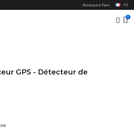
Boutique à Paris
FR
ceur GPS - Détecteur de
usse