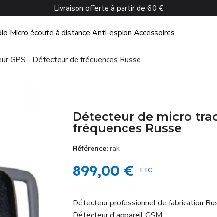
Livraison offerte à partir de 60 €
dio
Micro écoute à distance
Anti-espion
Accessoires
eur GPS - Détecteur de fréquences Russe
Détecteur de micro tra
fréquences Russe
Référence
rak
899,00 €
TTC
Détecteur professionnel de fabrication R
Détecteur d'appareil GSM