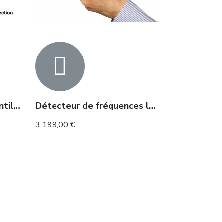
Détecteur de caméra lentilles et vision nocturne
Détecteur de fréquences localisation GPS Micro Caméra professionnel 5G
3 199,00 €