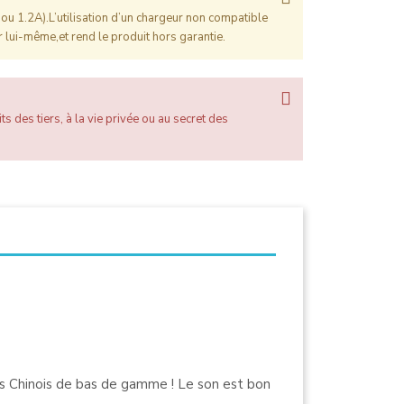
ou 1.2A).L’utilisation d’un chargeur non compatible
 lui-même,et rend le produit hors garantie.
ts des tiers, à la vie privée ou au secret des
its Chinois de bas de gamme ! Le son est bon