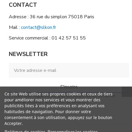
CONTACT
Adresse : 36 rue du simplon 75018 Paris
Mail :
contact@slkon.fr
Service commercial : 01 42 57 51 55
NEWSLETTER
S'inscrire
Ce site Web utilise ses propres cookies et ceux de tiers
Enim quis fugiat consequat elit minim nisi eu occaecat
pour améliorer nos services et vous montrer des
occaecat deserunt aliquip nisi ex deserunt.
publicités liées à vos préférences en analysant vos
habitudes de navigation. Pour donner votre
consentement à son utilisation, appuyez sur le bouton
Accepter.